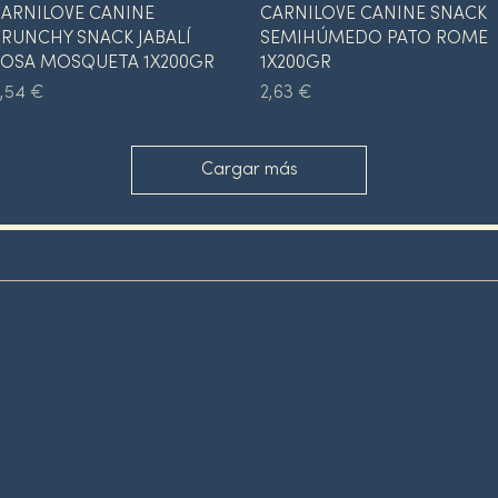
Vista rápida
Vista rápida
ARNILOVE CANINE
CARNILOVE CANINE SNACK
RUNCHY SNACK JABALÍ
SEMIHÚMEDO PATO ROME
OSA MOSQUETA 1X200GR
1X200GR
recio
Precio
,54 €
2,63 €
Cargar más
áctanos
Dirección
P.º de la Esperanza, 49,
@oledogo.co
Izq, Arganzuela, 28005
0 03 55