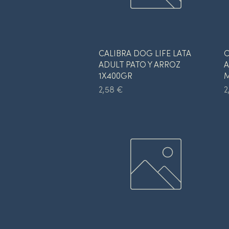
Vista rápida
CALIBRA DOG LIFE LATA
C
ADULT PATO Y ARROZ
A
1X400GR
M
Precio
P
2,58 €
2