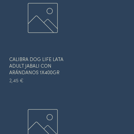
Vista rápida
CALIBRA DOG LIFE LATA
ADULT JABALI CON
ARÁNDANOS 1X400GR
Precio
2,45 €