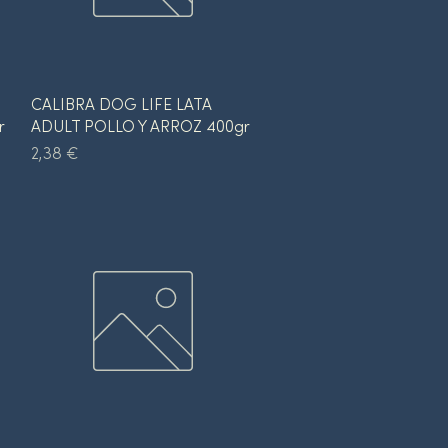
Vista rápida
CALIBRA DOG LIFE LATA
r
ADULT POLLO Y ARROZ 400gr
Precio
2,38 €