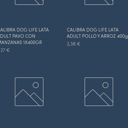
Vista rápida
Vista rápida
ALIBRA DOG LIFE LATA
CALIBRA DOG LIFE LATA
DULT PAVO CON
ADULT POLLO Y ARROZ 400g
ANZANAS 1X400GR
Precio
2,38 €
recio
,27 €