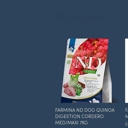
GUAR
Vista rápida
FARMINA ND DOG QUINOA
F
DIGESTION CORDERO
M
MED/MAXI 7KG
P
6