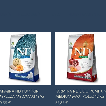
DERÍA
PELUQUERÍA
TIENDA
ADIESTRAMIENTO
Vista rápida
Vista rápida
ARMINA ND PUMPKIN
FARMINA ND DOG PUMPKI
ERLUZA MED/MAXI 12KG
MEDIUM MAXI POLLO 12 KG
recio
Precio
9,55 €
57,87 €