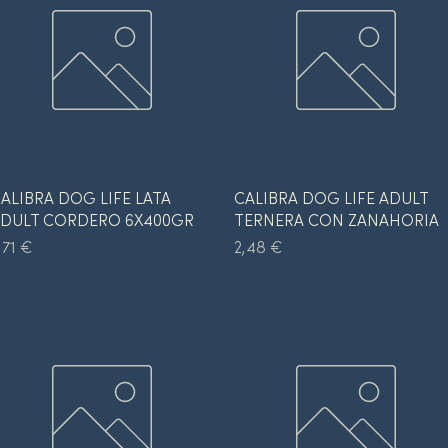
Vista rápida
Vista rápida
ALIBRA DOG LIFE LATA
CALIBRA DOG LIFE ADULT
DULT CORDERO 6X400GR
TERNERA CON ZANAHORIA
recio
Precio
,71 €
2,48 €