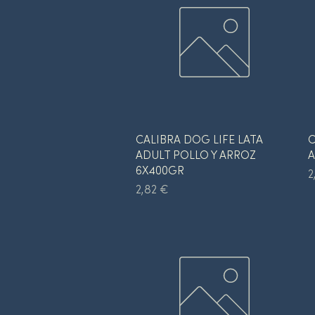
Vista rápida
CALIBRA DOG LIFE LATA
C
ADULT POLLO Y ARROZ
A
6X400GR
P
2
Precio
2,82 €