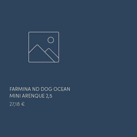
Vista rápida
N
FARMINA ND DOG OCEAN
MINI ARENQUE 2,5
Precio
27,18 €