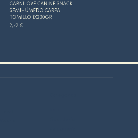
Vista rápida
CARNILOVE CANINE SNACK
SEMIHÚMEDO CARPA
TOMILLO 1X200GR
Precio
2,72 €
Categorías
Inicio
 Local
Guardería
 Madrid
Peluquería