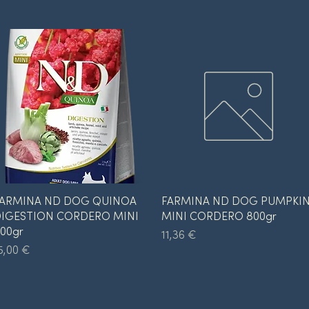
Vista rápida
Vista rápida
ARMINA ND DOG QUINOA
FARMINA ND DOG PUMPKI
IGESTION CORDERO MINI
MINI CORDERO 800gr
00gr
Precio
11,36 €
recio
5,00 €