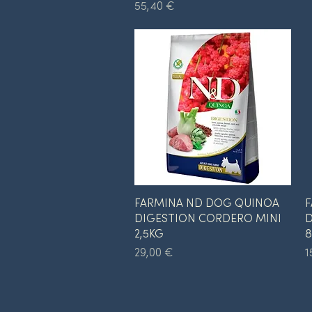
Precio
55,40 €
Vista rápida
FARMINA ND DOG QUINOA
F
DIGESTION CORDERO MINI
D
2,5KG
8
Precio
P
29,00 €
1