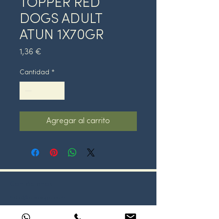
TOPPER RED
DOGS ADULT
ATUN 1X70GR
Precio
1,36 €
Cantidad
*
Agregar al carrito
Contáctanos
hola@oledogo.com
919 30 03 55