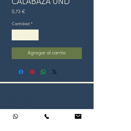
CALABAZA UND
Precio
0,73 €
Cantidad
*
Agregar al carrito
Contáctanos
hola@oledogo.com
919 30 03 55
613 39 69 15
Términos y condiciones
Políticas y Privacidad