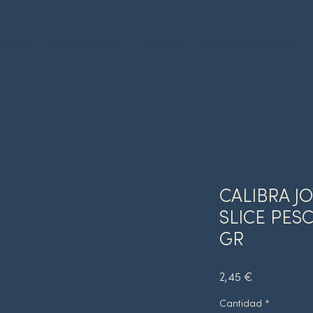
DERÍA
PELUQUERÍA
TIENDA
ADIESTRAMIENTO
CALIBRA J
SLICE PES
GR
Precio
2,45 €
Cantidad
*