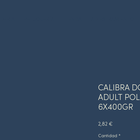
DERÍA
PELUQUERÍA
TIENDA
ADIESTRAMIENTO
CALIBRA D
ADULT POL
6X400GR
Precio
2,82 €
Cantidad
*