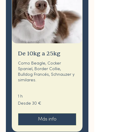
De 10kg a 25kg
Como Beagle, Cocker
Spaniel, Border Collie,
Bulldog Francés, Schnauzer y
similares.
1 h
Desde
Desde 30 €
30
euros
Más info