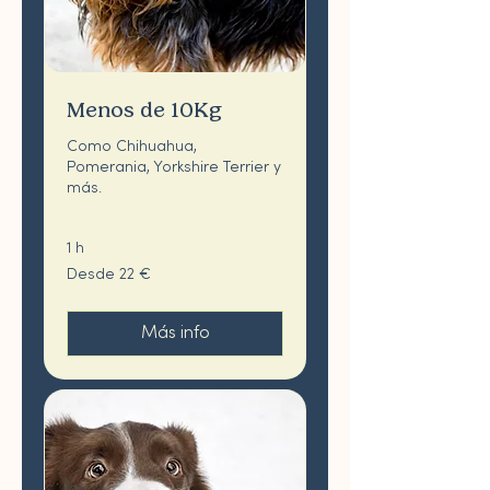
Menos de 10Kg
Como Chihuahua,
Pomerania, Yorkshire Terrier y
más.
1 h
Desde
Desde 22 €
22
euros
Más info